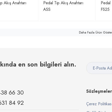
ip Akış Anahtarı
Pedal Tip Akış Anahtarı
Pedal 
ASS
FS25
Daha Fazla Ürün Göste
kkında en son bilgileri alın.
438 66 30
Sözleşmeler
631 84 92
Çerez Politikas