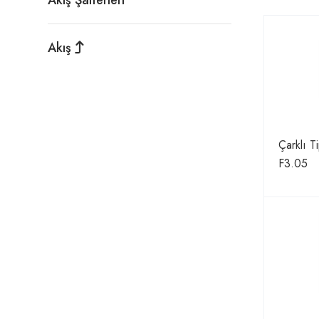
Akış Şalterleri
Akış
Çarklı T
F3.05