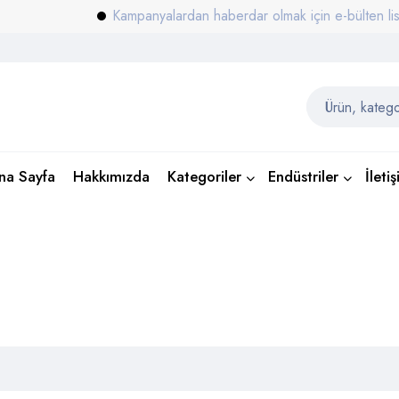
Kampanyalardan haberdar olmak için e-bülten listemiz
na Sayfa
Hakkımızda
Kategoriler
Endüstriler
İleti