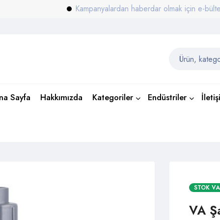
Kampanyalardan haberdar olmak için e-bülten list
na Sayfa
Hakkımızda
Kategoriler
Endüstriler
İleti
STOK V
VA Şa