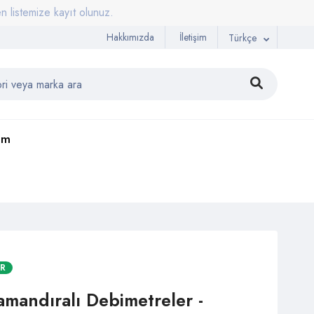
emize kayıt olunuz.
Hakkımızda
İletişim
Türkçe
şim
AR
mandıralı Debimetreler -