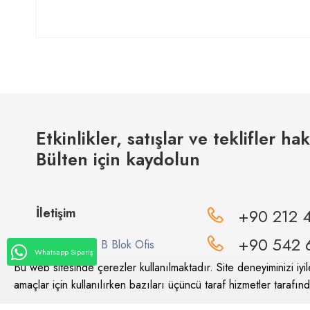
Etkinlikler, satışlar ve teklifler ha
Bülten için kaydolun
İletişim
+90 212 
+90 542 
AXİS İstanbul B Blok Ofis
Whatsapp Sipariş
No:10 Topçular Mahallesi
Bu web sitesinde çerezler kullanılmaktadır. Site deneyiminizi iyile
Maltepe Caddesi No:4/1 PK:
amaçlar için kullanılırken bazıları üçüncü taraf hizmetler tarafında
info@meviya.c
34055 – Eyüpsultan - İstanbul