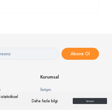
Abone Ol
Kurumsal
ı
İletişim
statistiksel
esi
Hakkımızda
Daha fazla bilgi
Tamam
Kalite Politikamız