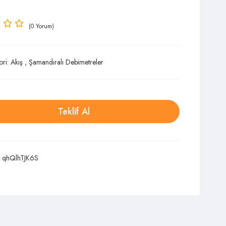
(0 Yorum)
ori:
Akış
,
Şamandıralı Debimetreler
Teklif Al
:
qhQlhTJK6S