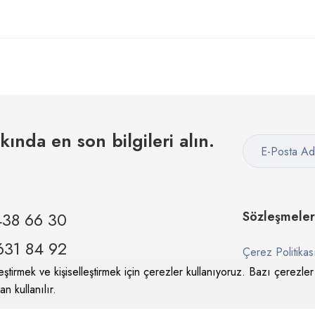
kkında en son bilgileri alın.
438 66 30
Sözleşmeler
631 84 92
Çerez Politikas
ştirmek ve kişiselleştirmek için çerezler kullanıyoruz. Bazı çerezler i
Gizlilik Sözleşm
n kullanılır.
om