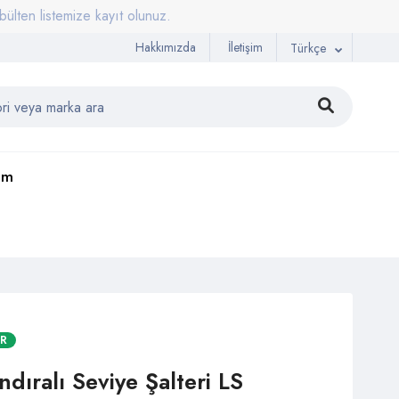
listemize kayıt olunuz.
Hakkımızda
İletişim
Türkçe
şim
AR
dıralı Seviye Şalteri LS