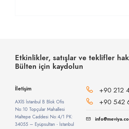
Etkinlikler, satışlar ve teklifler ha
Bülten için kaydolun
İletişim
+90 212 
+90 542 
AXİS İstanbul B Blok Ofis
No:10 Topçular Mahallesi
Maltepe Caddesi No:4/1 PK:
info@meviya.c
34055 – Eyüpsultan - İstanbul