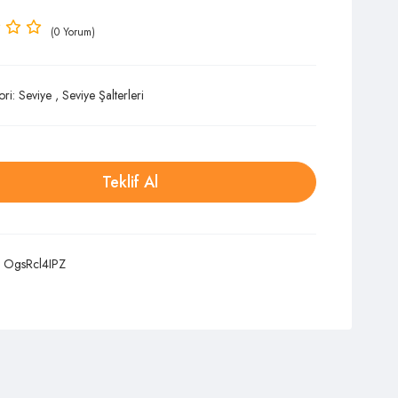
(0 Yorum)
ori:
Seviye
,
Seviye Şalterleri
Teklif Al
:
OgsRcl4IPZ