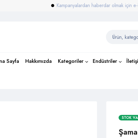
Kampanyalardan haberdar olmak için e-bülten 
na Sayfa
Hakkımızda
Kategoriler
Endüstriler
İleti
STOK V
Şaman