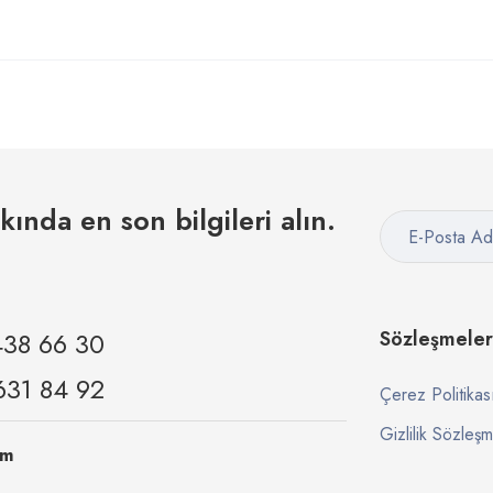
kkında en son bilgileri alın.
438 66 30
Sözleşmeler
631 84 92
Çerez Politikas
Gizlilik Sözleşm
om