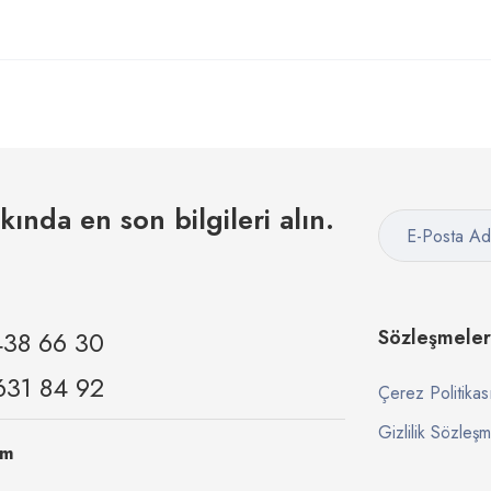
kkında en son bilgileri alın.
438 66 30
Sözleşmeler
631 84 92
Çerez Politikas
Gizlilik Sözleşm
om