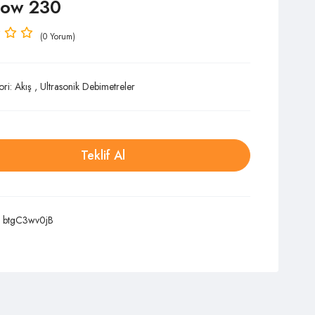
low 230
(0 Yorum)
ori:
Akış
,
Ultrasonik Debimetreler
Teklif Al
:
btgC3wv0jB