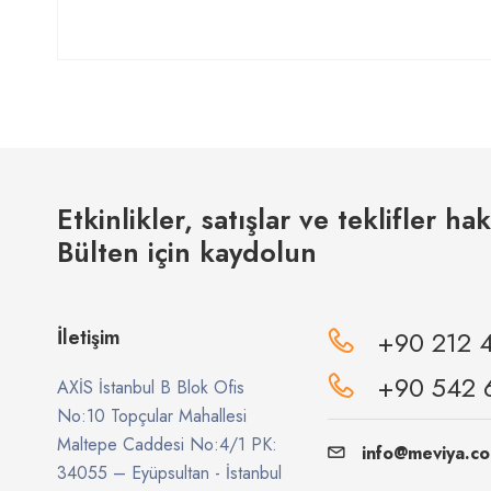
Etkinlikler, satışlar ve teklifler ha
Bülten için kaydolun
İletişim
+90 212 
+90 542 
AXİS İstanbul B Blok Ofis
No:10 Topçular Mahallesi
Maltepe Caddesi No:4/1 PK:
info@meviya.c
34055 – Eyüpsultan - İstanbul