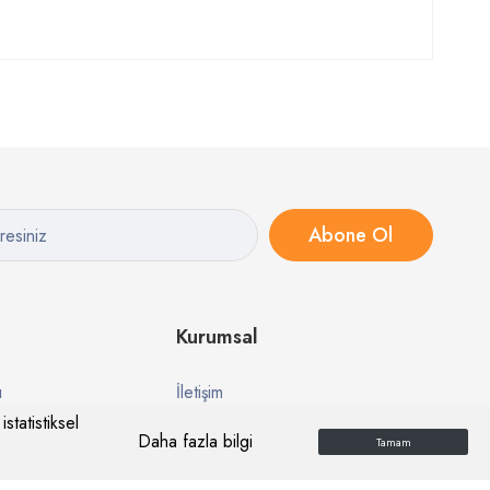
Abone Ol
Kurumsal
ı
İletişim
statistiksel
esi
Hakkımızda
Daha fazla bilgi
Tamam
Kalite Politikamız