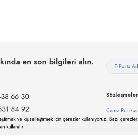
kkında en son bilgileri alın.
438 66 30
Sözleşmeler
631 84 92
Çerez Politikas
ştirmek ve kişiselleştirmek için çerezler kullanıyoruz. Bazı çerezler i
Gizlilik Sözleşm
n kullanılır.
om