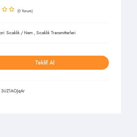
(0 Yorum)
ori:
Sıcaklık / Nem
,
Sıcaklık Transmitterleri
Teklif Al
:
3UZ1AOJqAr