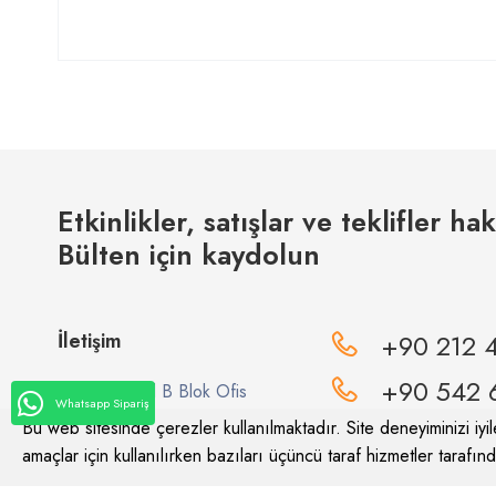
Etkinlikler, satışlar ve teklifler ha
Bülten için kaydolun
İletişim
+90 212 
+90 542 
AXİS İstanbul B Blok Ofis
Whatsapp Sipariş
No:10 Topçular Mahallesi
Bu web sitesinde çerezler kullanılmaktadır. Site deneyiminizi iyile
Maltepe Caddesi No:4/1 PK:
amaçlar için kullanılırken bazıları üçüncü taraf hizmetler tarafında
info@meviya.c
34055 – Eyüpsultan - İstanbul