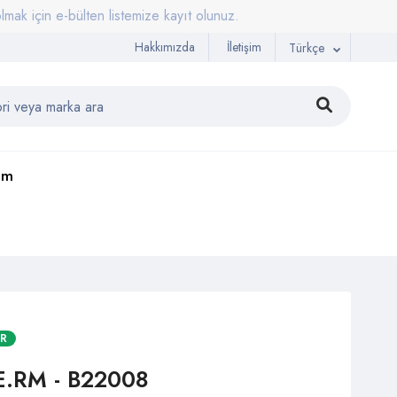
n e-bülten listemize kayıt olunuz.
Hakkımızda
İletişim
Türkçe
şim
AR
.RM - B22008