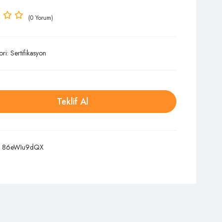
(0 Yorum)
ori:
Sertifikasyon
Teklif Al
:
86eWIu9dQX