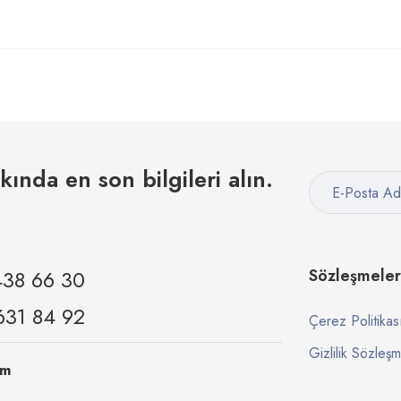
kkında en son bilgileri alın.
438 66 30
Sözleşmeler
631 84 92
Çerez Politikas
Gizlilik Sözleşm
om