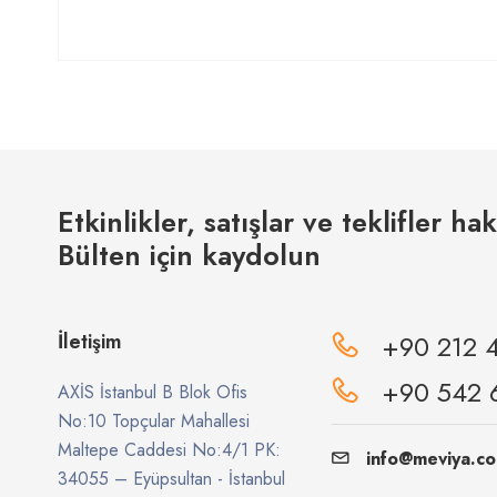
Etkinlikler, satışlar ve teklifler ha
Bülten için kaydolun
İletişim
+90 212 
+90 542 
AXİS İstanbul B Blok Ofis
No:10 Topçular Mahallesi
Maltepe Caddesi No:4/1 PK:
info@meviya.c
34055 – Eyüpsultan - İstanbul