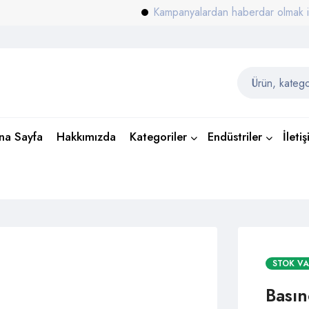
Kampanyalardan haberdar olmak için e-bü
na Sayfa
Hakkımızda
Kategoriler
Endüstriler
İleti
STOK V
Bası