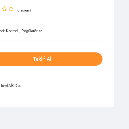
(0 Yorum)
ori:
Kontrol
,
Regülatörler
Teklif Al
:
IdwfAf0Dpu