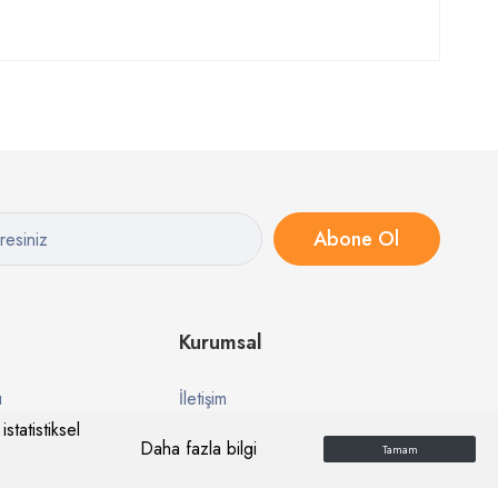
Abone Ol
Kurumsal
ı
İletişim
statistiksel
esi
Hakkımızda
Daha fazla bilgi
Tamam
Kalite Politikamız