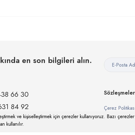
kkında en son bilgileri alın.
438 66 30
Sözleşmeler
631 84 92
Çerez Politikas
ştirmek ve kişiselleştirmek için çerezler kullanıyoruz. Bazı çerezler i
Gizlilik Sözleşm
n kullanılır.
om