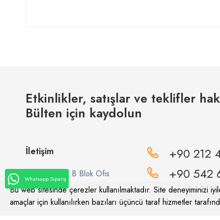
Etkinlikler, satışlar ve teklifler ha
Bülten için kaydolun
İletişim
+90 212 
+90 542 
AXİS İstanbul B Blok Ofis
Whatsapp Sipariş
No:10 Topçular Mahallesi
Bu web sitesinde çerezler kullanılmaktadır. Site deneyiminizi iyile
Maltepe Caddesi No:4/1 PK:
amaçlar için kullanılırken bazıları üçüncü taraf hizmetler tarafında
info@meviya.c
34055 – Eyüpsultan - İstanbul