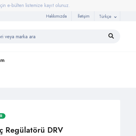
lten listemize kayıt olunuz.
Hakkımızda
İletişim
Türkçe
şim
AR
nç Regülatörü DRV