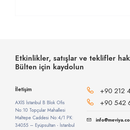
Etkinlikler, satışlar ve teklifler ha
Bülten için kaydolun
İletişim
+90 212 
+90 542 
AXİS İstanbul B Blok Ofis
No:10 Topçular Mahallesi
Maltepe Caddesi No:4/1 PK:
info@meviya.c
34055 – Eyüpsultan - İstanbul