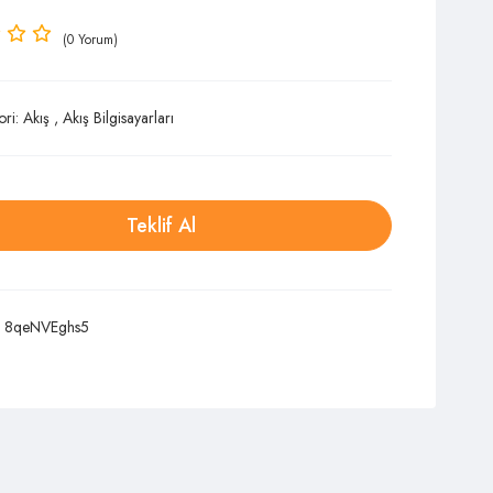
(0 Yorum)
ori:
Akış
,
Akış Bilgisayarları
Teklif Al
:
8qeNVEghs5