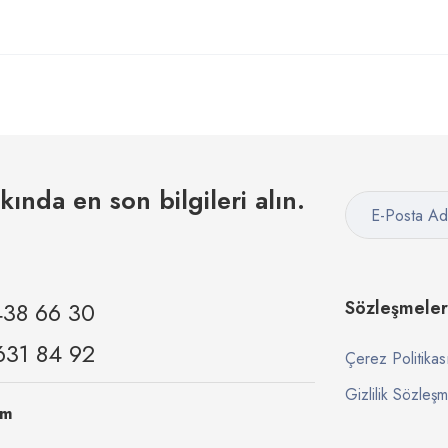
kkında en son bilgileri alın.
438 66 30
Sözleşmeler
631 84 92
Çerez Politikas
Gizlilik Sözleşm
om